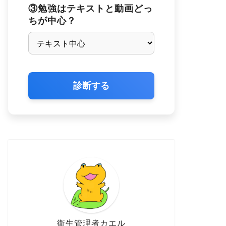
③勉強はテキストと動画どっ
ちが中心？
診断する
衛生管理者カエル