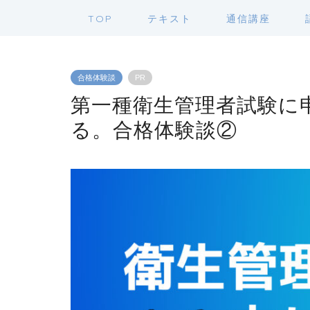
TOP
テキスト
通信講座
合格体験談
PR
第一種衛生管理者試験に
る。合格体験談②